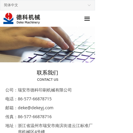
简体中文
首页
ꀅ
끀
关于德科
产品展示
新闻中心
联系我们
联系我们
CONTACT US
公司：
瑞安市德科印刷机械有限公司
电话：
86-577-66878715
邮箱：
deke@dekeyj.com
传真：
86-577-66878716
地址：
浙江省温州市瑞安市南滨街道云江标准厂
房机械区4号楼